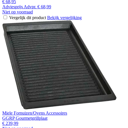
€ 68,95
Adviesprijs
Advpr.
€ 68,99
Niet op voorraad
Vergelijk dit product
Bekijk vergelijking
Miele Fornuizen/Ovens Accessoires
GGRP Gourmetgrillplaat
€ 239,99