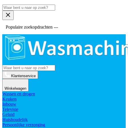
Populaire zoekopdrachten ---
Klantenservice
Winkelwagen
Wassen en drogen
Keuken
Inbouw
Televisie
Geluid
Huishoudelijk
Persoonlijke verzorging