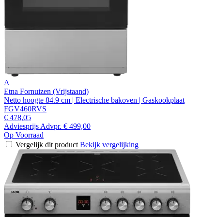
A
Etna Fornuizen (Vrijstaand)
Netto hoogte 84.9 cm | Electrische bakoven | Gaskookplaat
FGV460RVS
€ 478,05
Adviesprijs
Advpr.
€ 499,00
Op Voorraad
Vergelijk dit product
Bekijk vergelijking