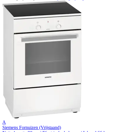
A
Siemens Fornuizen (Vrijstaand)