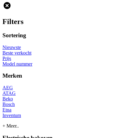
Filters
Sortering
Nieuwste
Beste verkocht
Prijs
Model nummer
Merken
AEG
ATAG
Beko
Bosch
Etna
Inventum
+ Meer..
Electrische bakoven