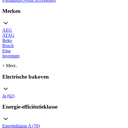
Fornuizen/Ovens Accessoires
Merken
AEG
ATAG
Beko
Bosch
Etna
Inventum
+ Meer..
Electrische bakoven
Ja (62)
Energie-efficiëntieklasse
Energieklasse A (70)