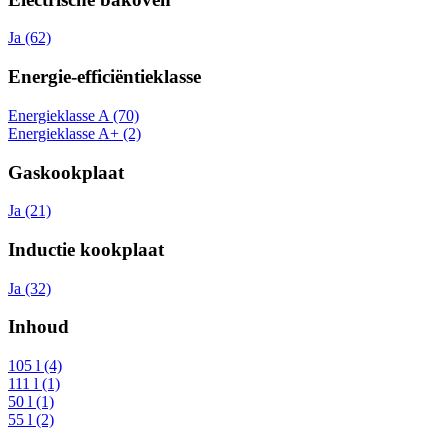
Ja (62)
Energie-efficiëntieklasse
Energieklasse A (70)
Energieklasse A+ (2)
Gaskookplaat
Ja (21)
Inductie kookplaat
Ja (32)
Inhoud
105 l (4)
111 l (1)
50 l (1)
55 l (2)