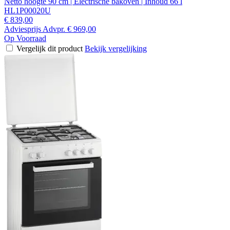
Netto hoogte 90 cm | Electrische bakoven | Inhoud 66 l
HL1P00020U
€ 839,00
Adviesprijs
Advpr.
€ 969,00
Op Voorraad
Vergelijk dit product
Bekijk vergelijking