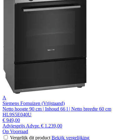
A
Siemens Fornuizen (Vrijstaand)
Netto hoogte 90 cm | Inhoud 66 l | Netto breedte 60 cm
HL9S5E040U
€ 949,00
Adviesprijs
Advpr.
€ 1.239,00
Op Voorraad
Vergelijk dit product
Bekijk vergelijking