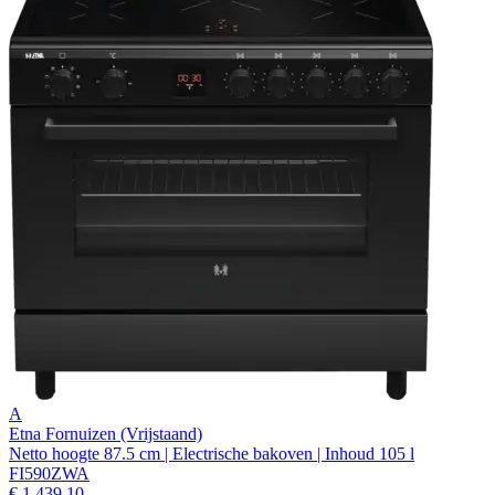
A
Etna Fornuizen (Vrijstaand)
Netto hoogte 87.5 cm | Electrische bakoven | Inhoud 105 l
FI590ZWA
€ 1.439,10