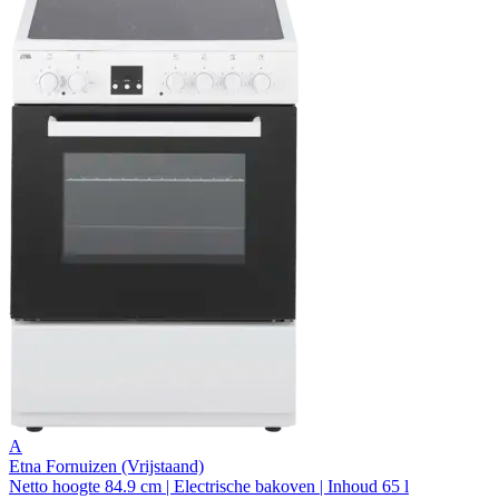
A
Etna Fornuizen (Vrijstaand)
Netto hoogte 84.9 cm | Electrische bakoven | Inhoud 65 l