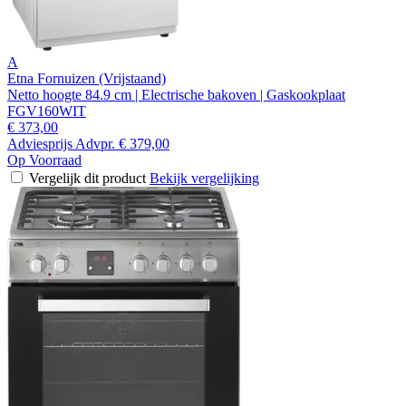
A
Etna Fornuizen (Vrijstaand)
Netto hoogte 84.9 cm | Electrische bakoven | Gaskookplaat
FGV160WIT
€ 373,00
Adviesprijs
Advpr.
€ 379,00
Op Voorraad
Vergelijk dit product
Bekijk vergelijking