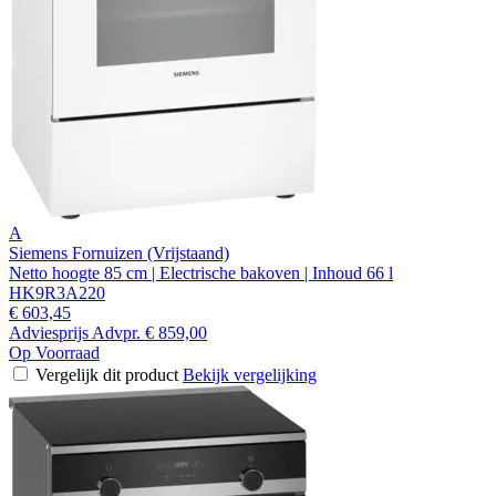
A
Siemens Fornuizen (Vrijstaand)
Netto hoogte 85 cm | Electrische bakoven | Inhoud 66 l
HK9R3A220
€ 603,45
Adviesprijs
Advpr.
€ 859,00
Op Voorraad
Vergelijk dit product
Bekijk vergelijking