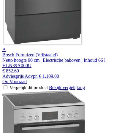
A
Bosch Fornuizen (Vrijstaand)
Netto hoogte 90 cm | Electrische bakoven | Inhoud 66 l
HLN39A060U
€ 852,60
Adviesprijs
Advpr.
€ 1.109,00
Op Voorraad
Vergelijk dit product
Bekijk vergelijking