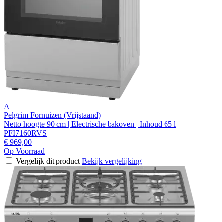
A
Pelgrim Fornuizen (Vrijstaand)
Netto hoogte 90 cm | Electrische bakoven | Inhoud 65 l
PFI7160RVS
€ 969,00
Op Voorraad
Vergelijk dit product
Bekijk vergelijking