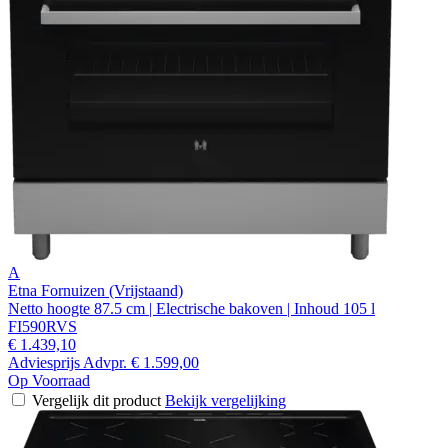
A
Etna Fornuizen (Vrijstaand)
Netto hoogte 87.5 cm | Electrische bakoven | Inhoud 105 l
FI590RVS
€ 1.439,10
Adviesprijs
Advpr.
€ 1.599,00
Op Voorraad
Vergelijk dit product
Bekijk vergelijking