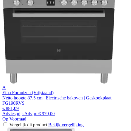
A
Etna Fornuizen (Vrijstaand)
Netto hoogte 87.5 cm | Electrische bakoven | Gaskookplaat
FG190RVS
€ 881,09
Adviesprijs
Advpr.
€ 979,00
Op Voorraad
Vergelijk dit product
Bekijk vergelijking