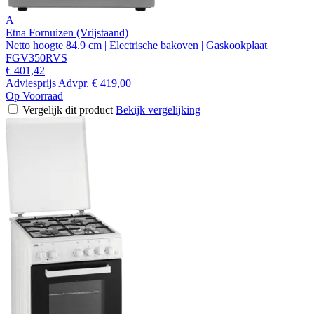
A
Etna Fornuizen (Vrijstaand)
Netto hoogte 84.9 cm | Electrische bakoven | Gaskookplaat
FGV350RVS
€ 401,42
Adviesprijs
Advpr.
€ 419,00
Op Voorraad
Vergelijk dit product
Bekijk vergelijking