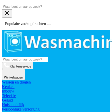
Populaire zoekopdrachten ---
Klantenservice
Winkelwagen
Wassen en drogen
Keuken
Inbouw
Televisie
Geluid
Huishoudelijk
Persoonlijke verzorging