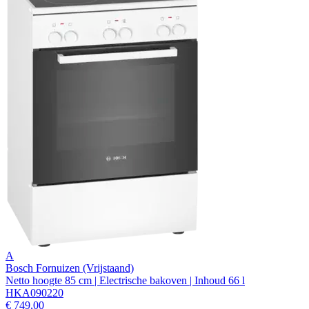
A
Bosch Fornuizen (Vrijstaand)
Netto hoogte 85 cm | Electrische bakoven | Inhoud 66 l
HKA090220
€ 749,00