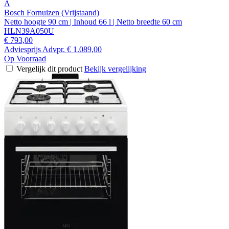
A
Bosch Fornuizen (Vrijstaand)
Netto hoogte 90 cm | Inhoud 66 l | Netto breedte 60 cm
HLN39A050U
€ 793,00
Adviesprijs
Advpr.
€ 1.089,00
Op Voorraad
Vergelijk dit product
Bekijk vergelijking