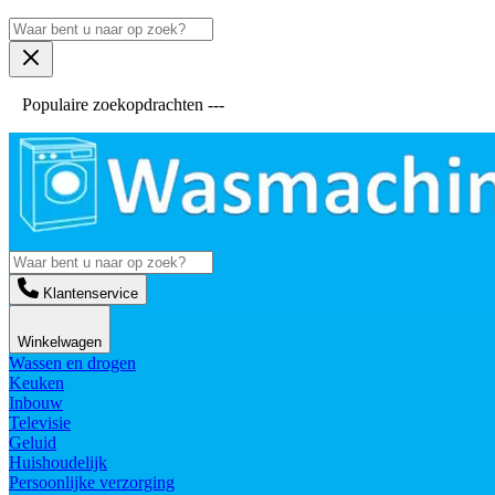
Populaire zoekopdrachten ---
Klantenservice
Winkelwagen
Wassen en drogen
Keuken
Inbouw
Televisie
Geluid
Huishoudelijk
Persoonlijke verzorging