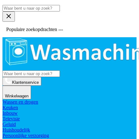
Populaire zoekopdrachten ---
Klantenservice
Winkelwagen
Wassen en drogen
Keuken
Inbouw
Televisie
Geluid
Huishoudelijk
Persoonlijke verzorging