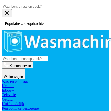
Populaire zoekopdrachten ---
Klantenservice
Winkelwagen
Wassen en drogen
Keuken
Inbouw
Televisie
Geluid
Huishoudelijk
Persoonlijke verzorging