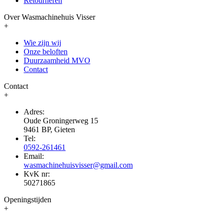
Retourneren
Over Wasmachinehuis Visser
+
Wie zijn wij
Onze beloften
Duurzaamheid MVO
Contact
Contact
+
Adres:
Oude Groningerweg 15
9461 BP, Gieten
Tel:
0592-261461
Email:
wasmachinehuisvisser@gmail.com
KvK nr:
50271865
Openingstijden
+