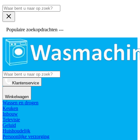
Populaire zoekopdrachten ---
Klantenservice
Winkelwagen
Wassen en drogen
Keuken
Inbouw
Televisie
Geluid
Huishoudelijk
Persoonlijke verzorging