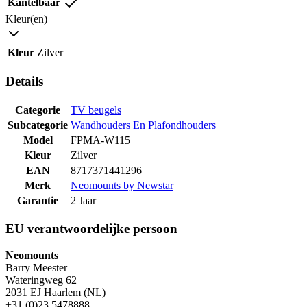
Kantelbaar
Kleur(en)
Kleur
Zilver
Details
Categorie
TV beugels
Subcategorie
Wandhouders En Plafondhouders
Model
FPMA-W115
Kleur
Zilver
EAN
8717371441296
Merk
Neomounts by Newstar
Garantie
2 Jaar
EU verantwoordelijke persoon
Neomounts
Barry Meester
Wateringweg 62
2031 EJ Haarlem (NL)
+31 (0)23 5478888