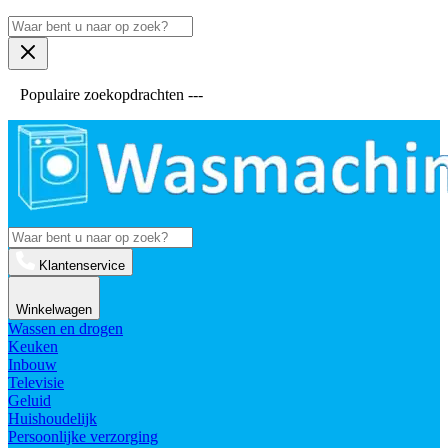
Populaire zoekopdrachten ---
Klantenservice
Winkelwagen
Wassen en drogen
Keuken
Inbouw
Televisie
Geluid
Huishoudelijk
Persoonlijke verzorging