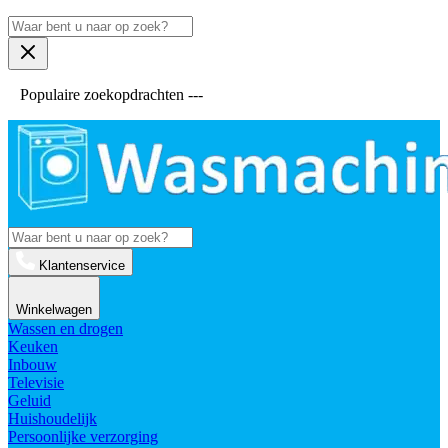
Populaire zoekopdrachten ---
Klantenservice
Winkelwagen
Wassen en drogen
Keuken
Inbouw
Televisie
Geluid
Huishoudelijk
Persoonlijke verzorging