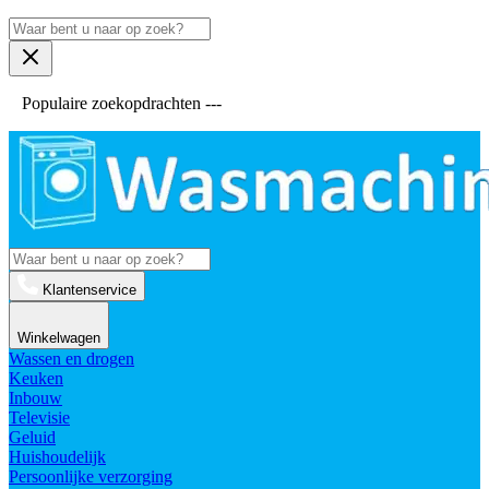
Populaire zoekopdrachten ---
Klantenservice
Winkelwagen
Wassen en drogen
Keuken
Inbouw
Televisie
Geluid
Huishoudelijk
Persoonlijke verzorging