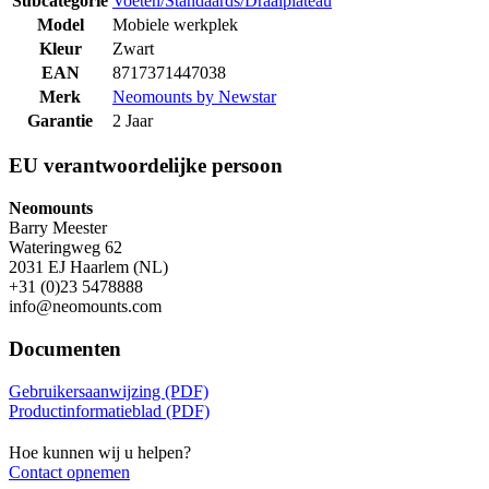
Subcategorie
Voeten/Standaards/Draaiplateau
Model
Mobiele werkplek
Kleur
Zwart
EAN
8717371447038
Merk
Neomounts by Newstar
Garantie
2 Jaar
EU verantwoordelijke persoon
Neomounts
Barry Meester
Wateringweg 62
2031 EJ Haarlem (NL)
+31 (0)23 5478888
info@neomounts.com
Documenten
Gebruikersaanwijzing (PDF)
Productinformatieblad (PDF)
Hoe kunnen wij u helpen?
Contact opnemen