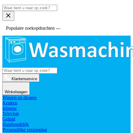
Populaire zoekopdrachten ---
Klantenservice
Winkelwagen
Wassen en drogen
Keuken
Inbouw
Televisie
Geluid
Huishoudelijk
Persoonlijke verzorging