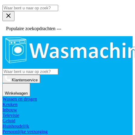
Populaire zoekopdrachten ---
Klantenservice
Winkelwagen
Wassen en drogen
Keuken
Inbouw
Televisie
Geluid
Huishoudelijk
Persoonlijke verzorging