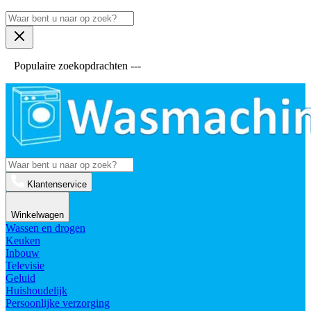
Populaire zoekopdrachten ---
Klantenservice
Winkelwagen
Wassen en drogen
Keuken
Inbouw
Televisie
Geluid
Huishoudelijk
Persoonlijke verzorging