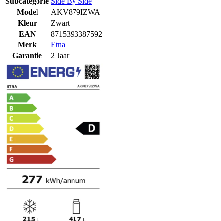
Subcategorie
Side By Side
Model
AKV879IZWA
Kleur
Zwart
EAN
8715393387592
Merk
Etna
Garantie
2 Jaar