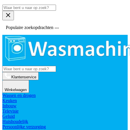
Populaire zoekopdrachten ---
Klantenservice
Winkelwagen
Wassen en drogen
Keuken
Inbouw
Televisie
Geluid
Huishoudelijk
Persoonlijke verzorging