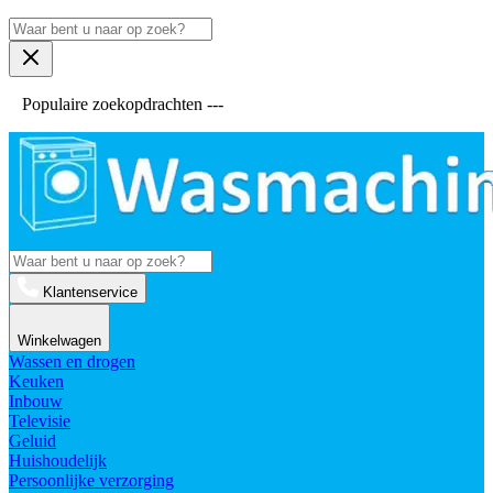
Populaire zoekopdrachten ---
Klantenservice
Winkelwagen
Wassen en drogen
Keuken
Inbouw
Televisie
Geluid
Huishoudelijk
Persoonlijke verzorging