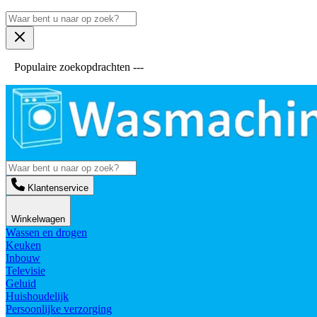
Populaire zoekopdrachten ---
Klantenservice
Winkelwagen
Wassen en drogen
Keuken
Inbouw
Televisie
Geluid
Huishoudelijk
Persoonlijke verzorging