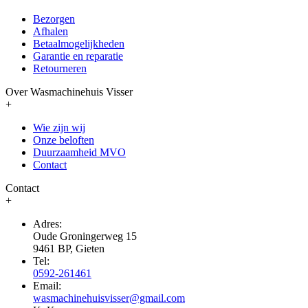
Bezorgen
Afhalen
Betaalmogelijkheden
Garantie en reparatie
Retourneren
Over Wasmachinehuis Visser
+
Wie zijn wij
Onze beloften
Duurzaamheid MVO
Contact
Contact
+
Adres:
Oude Groningerweg 15
9461 BP, Gieten
Tel:
0592-261461
Email:
wasmachinehuisvisser@gmail.com