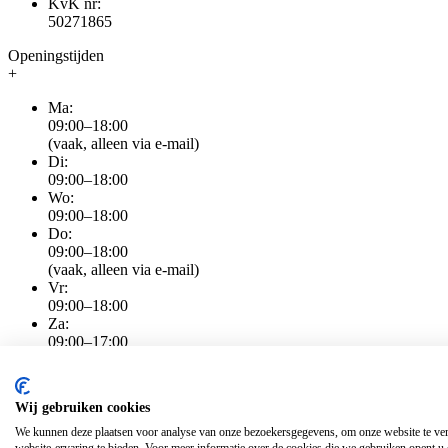
KvK nr:
50271865
Openingstijden
+
Ma:
09:00–18:00
(vaak, alleen via e-mail)
Di:
09:00–18:00
Wo:
09:00–18:00
Do:
09:00–18:00
(vaak, alleen via e-mail)
Vr:
09:00–18:00
Za:
09:00–17:00
Zo:
Alleen via e-mail
Wij gebruiken cookies
Algemene voorwaarden
|
Privacy
|
Cookiebeleid
|
Disclaimer
Alle genoemde prijzen zijn inclusief BTW
We kunnen deze plaatsen voor analyse van onze bezoekersgegevens, om onze website te ver
Alle genoemde prijzen zijn inclusief BTW