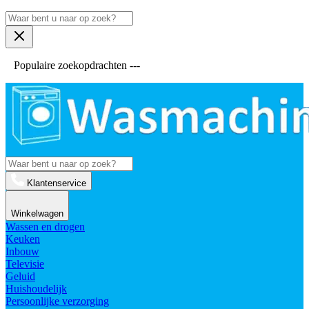
Populaire zoekopdrachten ---
Klantenservice
Winkelwagen
Wassen en drogen
Keuken
Inbouw
Televisie
Geluid
Huishoudelijk
Persoonlijke verzorging