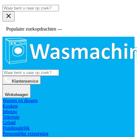
Populaire zoekopdrachten ---
Klantenservice
Winkelwagen
Wassen en drogen
Keuken
Inbouw
Televisie
Geluid
Huishoudelijk
Persoonlijke verzorging