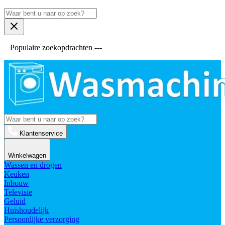
Populaire zoekopdrachten ---
Klantenservice
Winkelwagen
Wassen en drogen
Keuken
Inbouw
Televisie
Geluid
Huishoudelijk
Persoonlijke verzorging