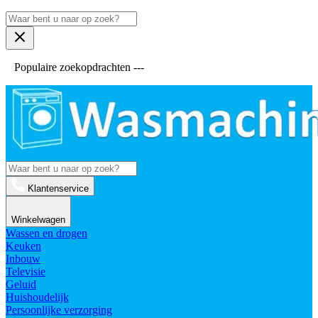
Populaire zoekopdrachten ---
Klantenservice
Winkelwagen
Wassen en drogen
Keuken
Inbouw
Televisie
Geluid
Huishoudelijk
Persoonlijke verzorging