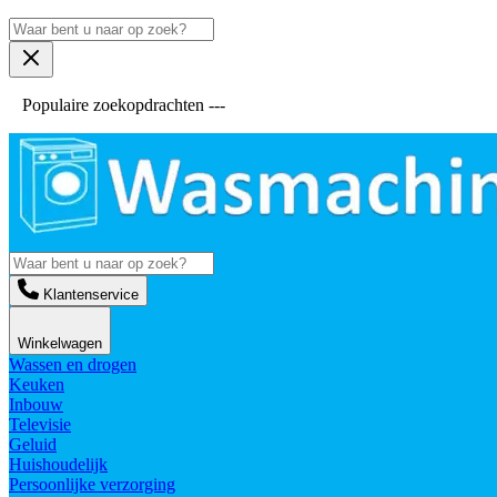
Populaire zoekopdrachten ---
Klantenservice
Winkelwagen
Wassen en drogen
Keuken
Inbouw
Televisie
Geluid
Huishoudelijk
Persoonlijke verzorging