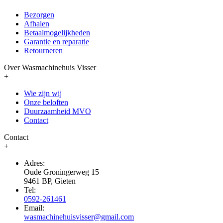
Bezorgen
Afhalen
Betaalmogelijkheden
Garantie en reparatie
Retourneren
Over Wasmachinehuis Visser
+
Wie zijn wij
Onze beloften
Duurzaamheid MVO
Contact
Contact
+
Adres:
Oude Groningerweg 15
9461 BP, Gieten
Tel:
0592-261461
Email:
wasmachinehuisvisser@gmail.com