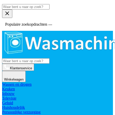
Populaire zoekopdrachten ---
Klantenservice
Winkelwagen
Wassen en drogen
Keuken
Inbouw
Televisie
Geluid
Huishoudelijk
Persoonlijke verzorging