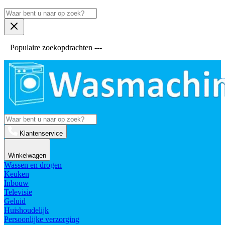
Populaire zoekopdrachten ---
Klantenservice
Winkelwagen
Wassen en drogen
Keuken
Inbouw
Televisie
Geluid
Huishoudelijk
Persoonlijke verzorging