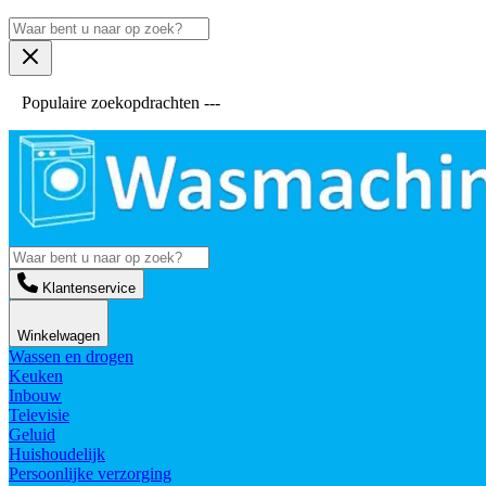
Populaire zoekopdrachten ---
Klantenservice
Winkelwagen
Wassen en drogen
Keuken
Inbouw
Televisie
Geluid
Huishoudelijk
Persoonlijke verzorging