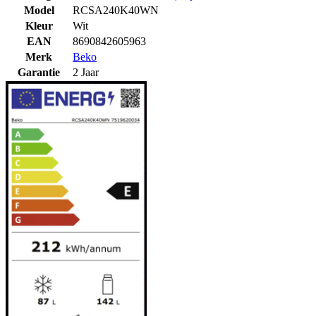
Model
RCSA240K40WN
Kleur
Wit
EAN
8690842605963
Merk
Beko
Garantie
2 Jaar