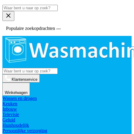
Populaire zoekopdrachten ---
Klantenservice
Winkelwagen
Wassen en drogen
Keuken
Inbouw
Televisie
Geluid
Huishoudelijk
Persoonlijke verzorging