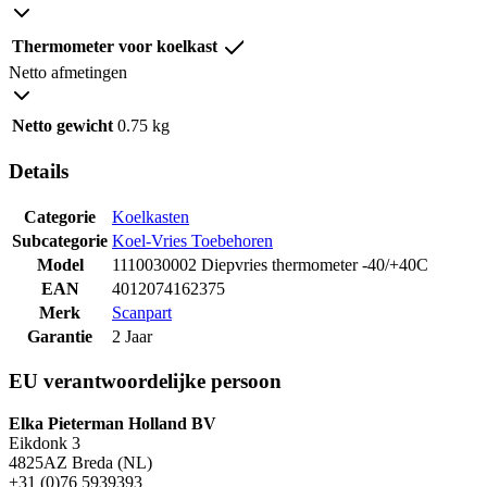
Thermometer voor koelkast
Netto afmetingen
Netto gewicht
0.75 kg
Details
Categorie
Koelkasten
Subcategorie
Koel-Vries Toebehoren
Model
1110030002 Diepvries thermometer -40/+40C
EAN
4012074162375
Merk
Scanpart
Garantie
2 Jaar
EU verantwoordelijke persoon
Elka Pieterman Holland BV
Eikdonk 3
4825AZ Breda (NL)
+31 (0)76 5939393