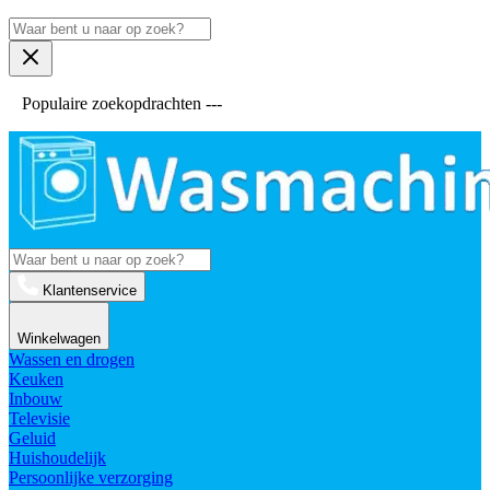
Populaire zoekopdrachten ---
Klantenservice
Winkelwagen
Wassen en drogen
Keuken
Inbouw
Televisie
Geluid
Huishoudelijk
Persoonlijke verzorging