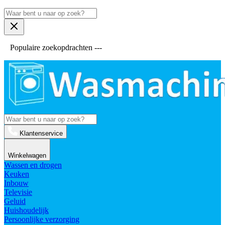
Populaire zoekopdrachten ---
Klantenservice
Winkelwagen
Wassen en drogen
Keuken
Inbouw
Televisie
Geluid
Huishoudelijk
Persoonlijke verzorging