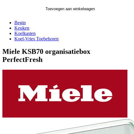
Toevoegen aan winkelwagen
Begin
Keuken
Koelkasten
Koel-Vries Toebehoren
Miele KSB70 organisatiebox
PerfectFresh