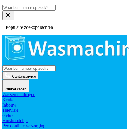
Populaire zoekopdrachten ---
Klantenservice
Winkelwagen
Wassen en drogen
Keuken
Inbouw
Televisie
Geluid
Huishoudelijk
Persoonlijke verzorging