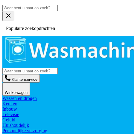
Populaire zoekopdrachten ---
Klantenservice
Winkelwagen
Wassen en drogen
Keuken
Inbouw
Televisie
Geluid
Huishoudelijk
Persoonlijke verzorging