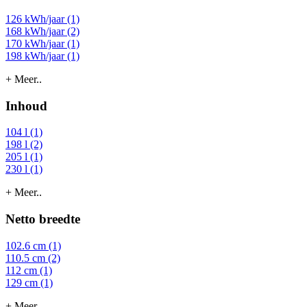
126 kWh/jaar (1)
168 kWh/jaar (2)
170 kWh/jaar (1)
198 kWh/jaar (1)
+ Meer..
Inhoud
104 l (1)
198 l (2)
205 l (1)
230 l (1)
+ Meer..
Netto breedte
102.6 cm (1)
110.5 cm (2)
112 cm (1)
129 cm (1)
+ Meer..