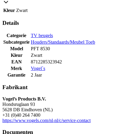
Kleur
Zwart
Details
Categorie
TV beugels
Subcategorie
Houders/Standaards/Meubel Toeb
Model
PFT 8530
Kleur
Zwart
EAN
8712285323942
Merk
Vogel`s
Garantie
2 Jaar
Fabrikant
Vogel’s Products B.V.
Hondsruglaan 93
5628 DB Eindhoven (NL)
+31 (0)40 264 7400
https://www.vogels.com/nl-nl/c/service-contact
Documenten