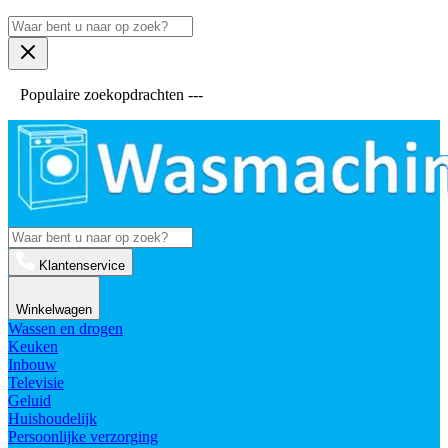
Populaire zoekopdrachten ---
Klantenservice
Winkelwagen
Wassen en drogen
Keuken
Inbouw
Televisie
Geluid
Huishoudelijk
Persoonlijke verzorging